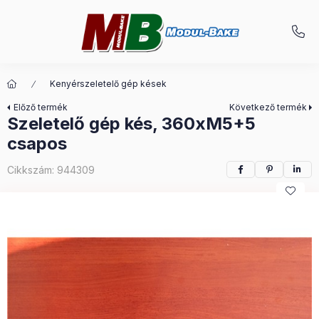
Kenyérszeletelő gép kések
Előző termék
Következő termék
Szeletelő gép kés, 360xM5+5
csapos
Cikkszám:
944309