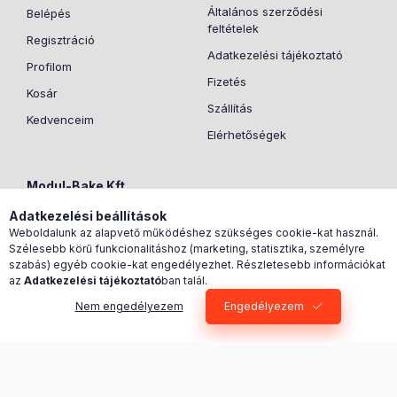
Általános szerződési
Belépés
feltételek
Regisztráció
Adatkezelési tájékoztató
Profilom
Fizetés
Kosár
Szállítás
Kedvenceim
Elérhetőségek
Modul-Bake Kft.
Adatkezelési beállítások
1239 Budapest, Dél utca
Weboldalunk az alapvető működéshez szükséges cookie-kat használ.
2.
Szélesebb körű funkcionalitáshoz (marketing, statisztika, személyre
szabás) egyéb cookie-kat engedélyezhet. Részletesebb információkat
+36703644406
az
Adatkezelési tájékoztató
ban talál.
janos.szabo@modulbake.
Nem engedélyezem
Engedélyezem
0
Kosárban lévő tétel
hu