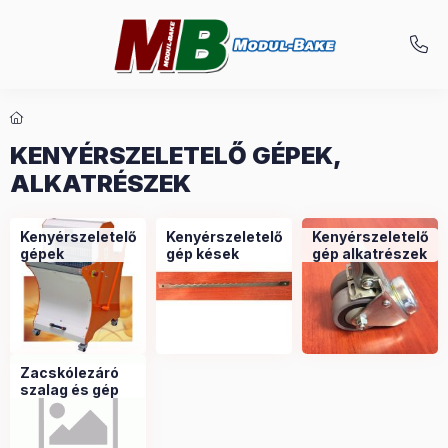
KENYÉRSZELETELŐ GÉPEK,
ALKATRÉSZEK
Kenyérszeletelő
Kenyérszeletelő
Kenyérszeletelő
gépek
gép kések
gép alkatrészek
Zacskólezáró
szalag és gép