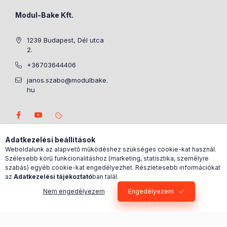
Modul-Bake Kft.
1239 Budapest, Dél utca
2.
+36703644406
janos.szabo@modulbake.
hu
Adatkezelési beállítások
Weboldalunk az alapvető működéshez szükséges cookie-kat használ.
Szélesebb körű funkcionalitáshoz (marketing, statisztika, személyre
szabás) egyéb cookie-kat engedélyezhet. Részletesebb információkat
az
Adatkezelési tájékoztató
ban talál.
Nem engedélyezem
Engedélyezem
0
Kosárban lévő tétel