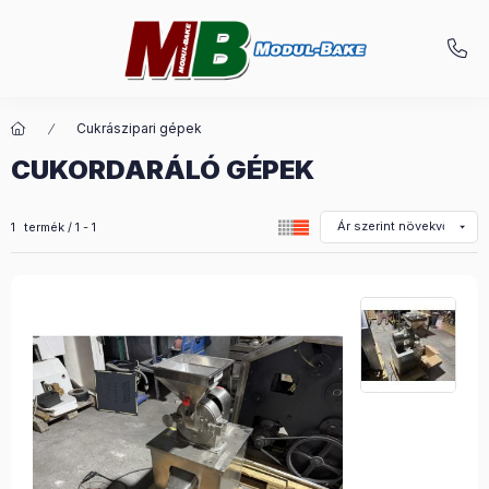
Cukrászipari gépek
CUKORDARÁLÓ GÉPEK
Összes termék a kategóriában
1
termék
1
1