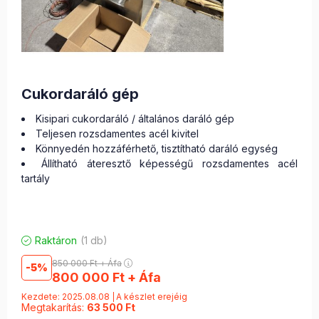
Cukordaráló gép
Kisipari cukordaráló / általános daráló gép
Teljesen rozsdamentes acél kivitel
Könnyedén hozzáférhető, tisztítható daráló egység
Állítható áteresztő képességű rozsdamentes acél
tartály
Raktáron
(1 db)
850 000
Ft
+ Áfa
5
800 000
Ft
+ Áfa
Kezdete: 2025.08.08
A készlet erejéig
Megtakarítás:
63 500 Ft