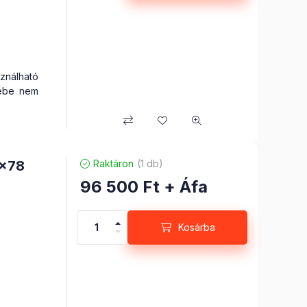
nálható
cébe nem
8x78
Raktáron
(1 db)
96 500
Ft
+ Áfa
k nélkül
z ország
Kosárba