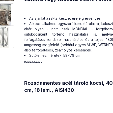
bármelyik pontjára kiszállíthatók.
Az ajánlat a raktárkészlet erejéig érvényes!
A kocsi alkalmas egyszerű lemeztárolásra, kelesz
akár olyan - nem csak MONDIAL - forgókem
sütőkocsiként történő használatra is, melyn
felfogatásos rendszer használatos és a teljes, 18
magasság megfelelő (például egyes MIWE, WERNER
alsó felfogatásos, zsámolyos kemencék)
Sütőlemez méretek: 58x78 cm
Szinek száma: 18 db
TERMOTEX kerekek: maximum +320 és mini
Celsius fokos hőtűrő képességgel (nem csak sütésre
sokkoló kamrákhoz is megfelelő)
Anyaga: Rozsdamentes acél
Rozsdamentes acél tároló kocsi, 4
cm, 18 lem., AISI430