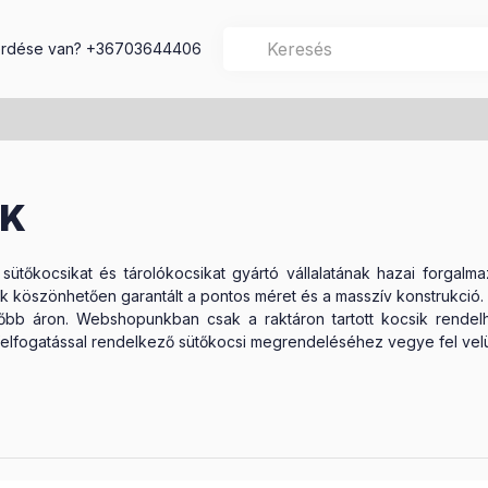
rdése van?
+36703644406
IK
őkocsikat és tárolókocsikat gyártó vállalatának hazai forgalmazó
k köszönhetően garantált a pontos méret és a masszív konstrukció
zőbb áron. Webshopunkban csak a raktáron tartott kocsik rend
lő felfogatással rendelkező sütőkocsi megrendeléséhez vegye fel ve