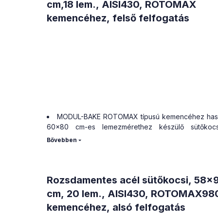
cm,18 lem., AISI430, ROTOMAX
kemencéhez, felső felfogatás
MODUL-BAKE ROTOMAX típusú kemencéhez hasz
60x80 cm-es lemezmérethez készülő sütőkocsi
felfogatásos kivitelben.
Szintek száma: 18
Lemeztávolság: 90 mm
Teljes magasság: 1955 mm
Halk futású, THERMOTEX hőálló kerekekkel szer
Rozsdamentes acél sütőkocsi, 58x
Amennyiben ROTOMAX kemencével rendelke
cm, 20 lem., AISI430, ROTOMAX98
egyedi kocsimérethez kért átalakítást, vegye fel 
kemencéhez, alsó felfogatás
kapcsolatot!