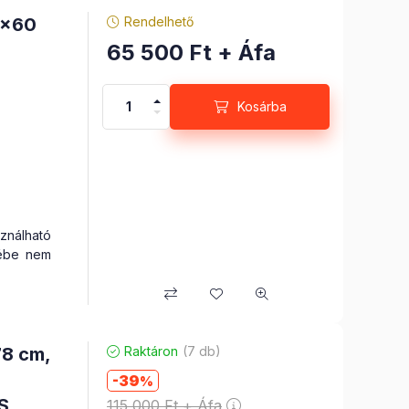
0x60
Rendelhető
65 500
Ft
+ Áfa
Kosárba
nálható
cébe nem
78 cm,
Raktáron
(7 db)
k nélkül
39
S
115 000
Ft
+ Áfa
z ország