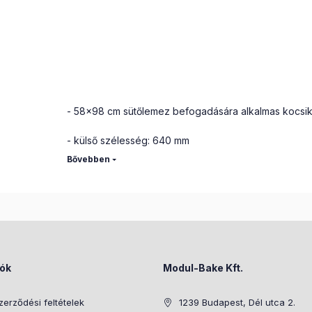
A rozsdamentes acél kocsik árai sütőlemeze
értendők!
A kocsik lapraszerelt kivitelben futárral a
bármelyik pontjára kiszállíthatók.
- 58x98 cm sütőlemez befogadására alkalmas kocsi
- külső szélesség: 640 mm
- külső hosszúság: 995 mm
- magasság: 2000 mm
- szintek száma: 20 db
- 25x25x2 mm zártszelvények
iók
Modul-Bake Kft.
- lemez lecsúszás gátlók
zerződési feltételek
1239 Budapest, Dél utca 2.