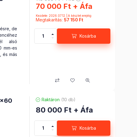
70 000
Ft
+ Áfa
Kezdete: 2026.07.12
A készlet erejéig
Megtakarítás:
57 150 Ft
tésre, de
encéhez
Kosárba
él alsó
00 mm-es
, és más
mum -18
, hűtő és
0x60
Raktáron
(10 db)
80 000
Ft
+ Áfa
Kosárba