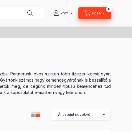
0
Kosárban lé
Profil
Kosár
ja. Partnerünk éves szinten több tízezer kocsit gyárt
. Gyártónk számos nagy kemencegyártónak is beszállítója
elhetők meg, de cégünk minden típusú kemencéhez tud
lünk a kapcsolatot e-mailben vagy telefonon.