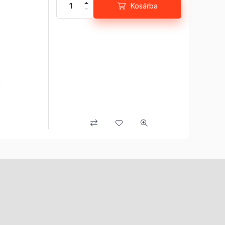
k nélkül
Kosárba
z ország
k