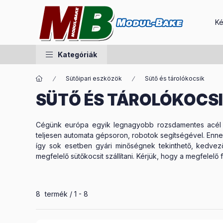
Ké
Kategóriák
Sütőipari eszközök
Sütő és tárolókocsik
SÜTŐ ÉS TÁROLÓKOCS
Cégünk európa egyik legnagyobb rozsdamentes acél süt
teljesen automata gépsoron, robotok segítségével. Enne
így sok esetben gyári minőségnek tekinthető, kedve
megfelelő sütőkocsit szállítani. Kérjük, hogy a megfele
Összes termék a kategóriában
8
termék
1
8