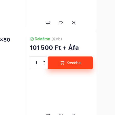
0x80
Raktáron
(4 db)
101 500
Ft
+ Áfa
Kosárba