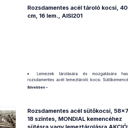
Rozsdamentes acél tároló kocsi, 4
cm, 16 lem., AISI201
Lemezek tárolására és mozgatására hasz
rozsdamentes acél lemeztároló kocsi. Sütőkemen
tolható be, nem hőálló kerekekkel van felszerelve.
Szintek száma: 16
Lemeztávolság: 80 mm
Teljes magasság: ~1700 mm
Halk futású, gumírozott kerekek (körbeforgó)
Rozsdamentes acél sütőkocsi, 58x
A rozsdamentes acél kocsik árai sütőlemeze
18 szintes, MONDIAL kemencéhez
értendők!
sütésra vagy lemeztárolásra AKCIÓ
A kocsik lapraszerelt kivitelben futárral a