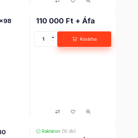
110 000
Ft
+ Áfa
8x98
Kosárba
80
Raktáron
(10 db)