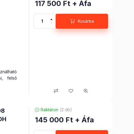
117 500
Ft
+ Áfa
Kosárba
nálható
, felső
elve
98
Raktáron
(2 db)
zik, de
0H
145 000
Ft
+ Áfa
velünk a