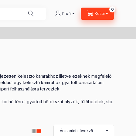
0
Kosárban lé
Profil
Kosár
ejezetten kelesztő kamrákhoz illetve ezeknek megfelelő
Például egy kelesztő kamrához gyártott páratartalom
pari felhasználásra terveztek.
tói héttérrel gyártott hőfokszabályzók, fűtőbetétek, stb.