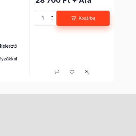
28 700
Ft
+ Áfa
Kosárba
elesztő
yzókkal