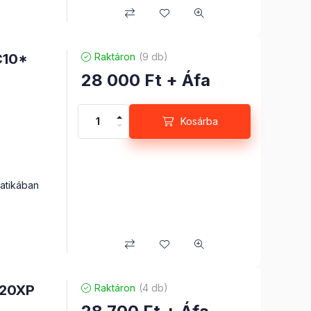
C10*
Raktáron
(9 db)
28 000
Ft
+ Áfa
Kosárba
tikában
420XP
Raktáron
(4 db)