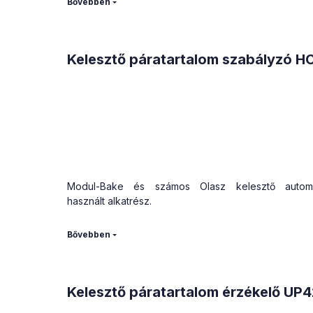
24VAC
Kelesztő páratartalom szabályzó H
Modul-Bake és számos Olasz kelesztő automa
használt alkatrész.
DIN 96x96 beépítési méret
24VAC
Kelesztő páratartalom érzékelő UP