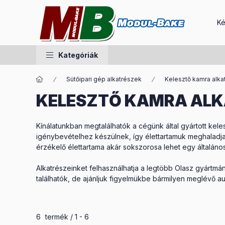
Ké
Kategóriák
Sütőipari gép alkatrészek
Kelesztő kamra alka
KELESZTŐ KAMRA AL
Kínálatunkban megtalálhatók a cégünk által gyártott kel
igénybevételhez készülnek, így élettartamuk meghaladja 
érzékelő élettartama akár sokszorosa lehet egy általáno
Alkatrészeinket felhasználhatja a legtöbb Olasz gyártmán
találhatók, de ajánljuk figyelmükbe bármilyen meglévő au
Összes termék a kategóriában
6
termék
1
6