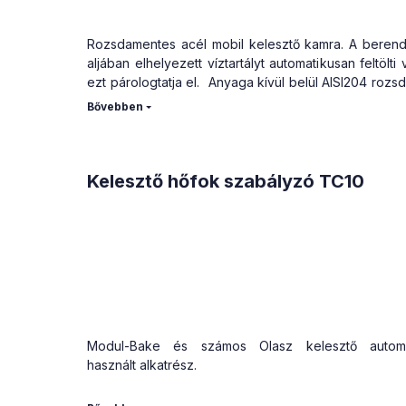
Rozsdamentes acél mobil kelesztő kamra. A beren
aljában elhelyezett víztartályt automatikusan feltölti 
ezt párologtatja el. Anyaga kívül belül AISI204 roz
acél.
4 db fékezhető kerékre szerelve
Nagyméretű betekintő ablak
Légforgató ventilátor
Kelesztő hőfok szabályzó TC10
Szabályozható hőmérséklet
Szabályozható párásító hőmérséklet
Időzítő
Modul-Bake és számos Olasz kelesztő automa
használt alkatrész.
DIN 96x96 beépítési méret