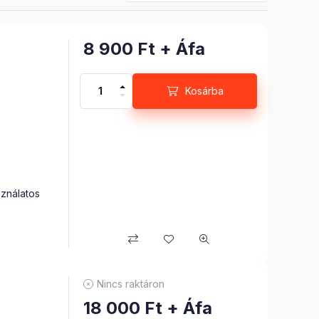
8 900
Ft
+ Áfa
Kosárba
ználatos
 készülő
kre van
végzi a
ében.
Nincs raktáron
18 000
Ft
+ Áfa