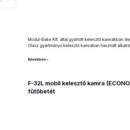
Modul-Bake Kft. által gyártott kelesztő kamrákban ill
Olasz gyártmányú kelesztő kamrában használt alkatré
Alkalmas a víz és a levegő fűtésére is.
Anyaga: INCOLOY 800 (rozsdamentes)
F-32L mobil kelesztő kamra (ECON
fűtőbetét