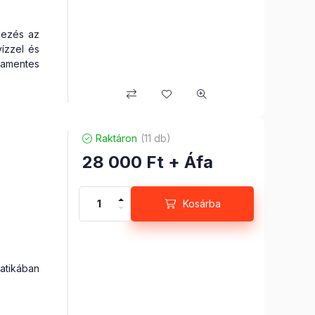
dezés az
vízzel és
sdamentes
Raktáron
(11 db)
28 000
Ft
+ Áfa
Kosárba
tikában