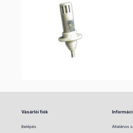
Vásárlói fiók
Informác
Belépés
Általános s