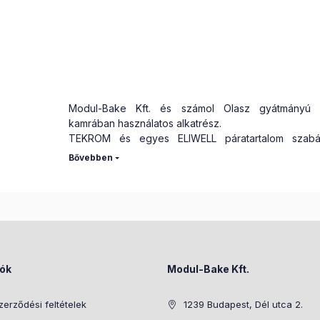
Modul-Bake Kft. és számol Olasz gyátmányú k
kamrában használatos alkatrész.
TEKROM és egyes ELIWELL páratartalom szabál
összeépíthető.
iók
Modul-Bake Kft.
zerződési feltételek
1239 Budapest, Dél utca 2.