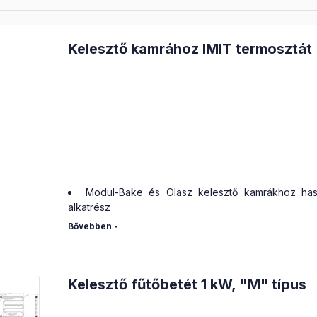
Kelesztő kamrához IMIT termosztát
Modul-Bake és Olasz kelesztő kamrákhoz has
alkatrész
Kapilláris termosztát speciálisan kelesztőkhöz
kivitelben, állítható hőfokkal
A kelesztő kamrákban a vizes fűtőbetéte
feltekerve vagy a közelükben rögzítve és ez 
fűtőbetétek ki / bekapcsolását a víz hőfok függvény
Kelesztő fűtőbetét 1 kW, "M" típus