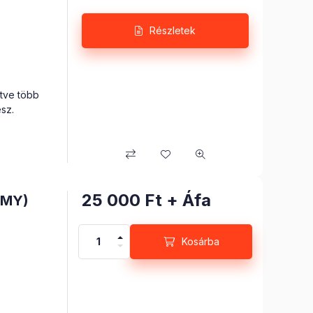
Részletek
etve több
sz.
25 000
Ft
+ Áfa
OMY)
Kosárba