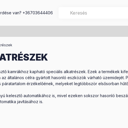
rdése van?
+36703644406
trészek
KATRÉSZEK
esztő kamrákhoz kapható speciális alkatrészek. Ezek a termékek kif
az általános célra gyártott hasonló eszközök várható üzemidejét. 
s páratartalom érzékelőének, melyeket legtöbbször elsősorban hűtői
yú kelesztő automatikához is, mivel ezeken sokszor hasonló beszállí
tomatika javításához is.