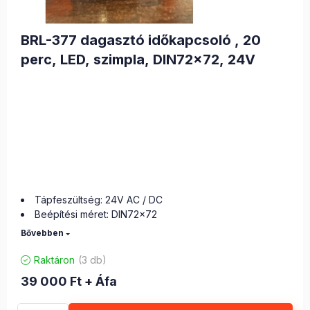
BRL-377 dagasztó időkapcsoló , 20
perc, LED, szimpla, DIN72x72, 24V
Tápfeszültség: 24V AC / DC
Beépítési méret: DIN72x72
3 digites kijelző
0-20 perc skála
Ideális dagasztó gépekhez
Raktáron
(3 db)
39 000
Ft
+ Áfa