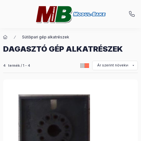
Sütőipari gép alkatrészek
DAGASZTÓ GÉP ALKATRÉSZEK
Összes termék a kategóriában
4
termék
1
4