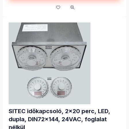
Beépítési méret DIN72x72 mm
Tápfeszültség: 24V DC/AC
Kiemelkedő porállóság
A beállított értéket leállás esetén tárolja és folytatja a
műveletet
SITEC időkapcsoló, 2x20 perc, LED,
dupla, DIN72x144, 24VAC, foglalat
nélkül