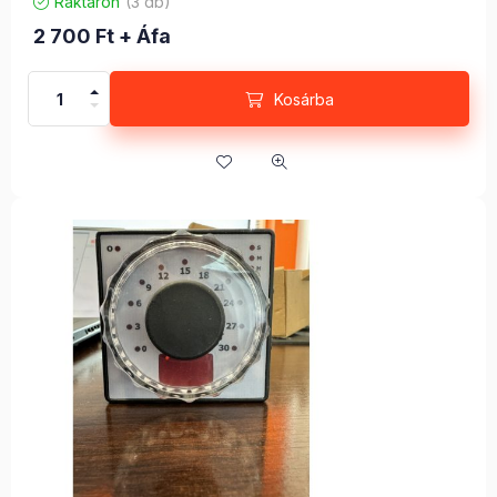
Raktáron
(3 db)
2 700
Ft
+ Áfa
Kosárba