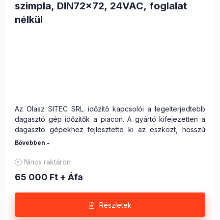
szimpla, DIN72x72, 24VAC, foglalat
nélkül
Az Olasz SITEC SRL. időzítő kapcsolói a legelterjedtebb
dagasztó gép időzítők a piacon. A gyártó kifejezetten a
dagasztó gépekhez fejlesztette ki az eszközt, hosszú
ideig bírja az ezzel járó terhelést, használata rendkívül
komfortos.
Nincs raktáron
65 000
Ft
+ Áfa
Beállítási tartomány: 0-20 perce
Az alsó digitális kijelző beállításkor mutatja a beállított
időt (perc : másodperc) később visszaszámolja a
Részletek
fennmaradó időt