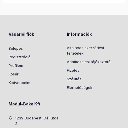
Kiemelkedő porállóság
A beállított értéket leállás esetén tárolja és folytatja a
műveletet
Vásárlói fiók
Információk
Általános szerződési
Belépés
feltételek
Regisztráció
Adatkezelési tájékoztató
Profilom
Fizetés
Kosár
Szállítás
Kedvenceim
Elérhetőségek
Modul-Bake Kft.
1239 Budapest, Dél utca
2.