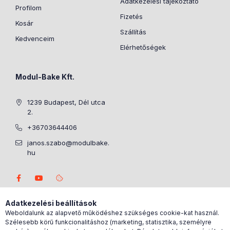
Adatkezelési tájékoztató
Profilom
Fizetés
Kosár
Szállítás
Kedvenceim
Elérhetőségek
Modul-Bake Kft.
1239 Budapest, Dél utca
2.
+36703644406
janos.szabo@modulbake.
hu
Adatkezelési beállítások
Weboldalunk az alapvető működéshez szükséges cookie-kat használ.
Szélesebb körű funkcionalitáshoz (marketing, statisztika, személyre