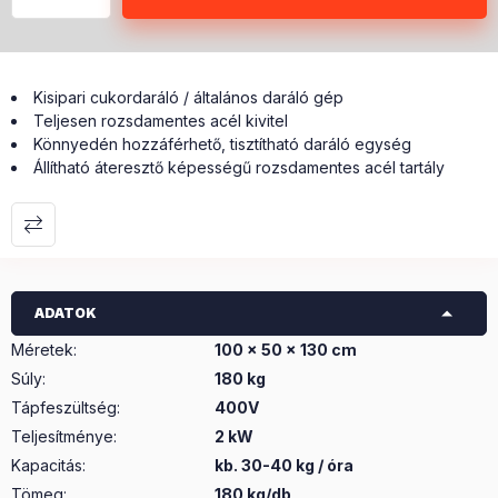
Kisipari cukordaráló / általános daráló gép
Teljesen rozsdamentes acél kivitel
Könnyedén hozzáférhető, tisztítható daráló egység
Állítható áteresztő képességű rozsdamentes acél tartály
ADATOK
Méretek
:
100 x 50 x 130 cm
Súly
:
180 kg
Tápfeszültség
:
400V
Teljesítménye
:
2 kW
Kapacitás
:
kb. 30-40 kg / óra
Tömeg:
180 kg/db