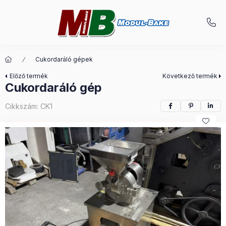
Cukordaráló gépek
Előző termék
Következő termék
Cukordaráló gép
Cikkszám:
CK1