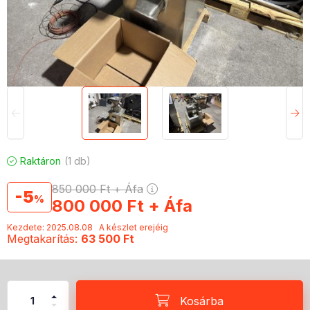
Raktáron
1 db
850 000
Ft
+ Áfa
5
800 000
Ft
+ Áfa
Kezdete: 2025.08.08
A készlet erejéig
Megtakarítás
63 500 Ft
Kosárba