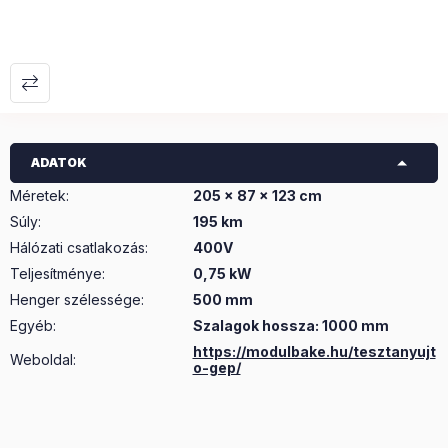
ADATOK
Méretek
:
205 x 87 x 123 cm
Súly
:
195 km
Hálózati csatlakozás
:
400V
Teljesítménye
:
0,75 kW
Henger szélessége
:
500 mm
Egyéb
:
Szalagok hossza: 1000 mm
https://modulbake.hu/tesztanyujt
Weboldal:
o-gep/