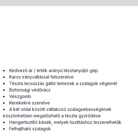
Kedvező ár / érték arányú tésztanyújtó gép
Karos irányváltással felszerelve
Tészta lecsúszás gátló lemezek a szalagok végeinél
Biztonsági védőrács
Vészgomb
Kerekekre szerelve
A két oldal között váltakozó szalagsebességének
köszönhetően megelőzhető a tészta gyűrődése
Hengertisztító kések, melyek tisztításhoz leszerelhetők
Felhajtható szalagok