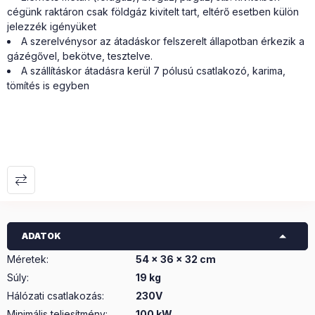
cégünk raktáron csak földgáz kivitelt tart, eltérő esetben külön
jelezzék igényüket
A szerelvénysor az átadáskor felszerelt állapotban érkezik a
gázégővel, bekötve, tesztelve.
A szállításkor átadásra kerül 7 pólusú csatlakozó, karima,
tömítés is egyben
ADATOK
Méretek
:
54 x 36 x 32 cm
Súly
:
19 kg
Hálózati csatlakozás
:
230V
Minimális teljesítmény
:
100 kW