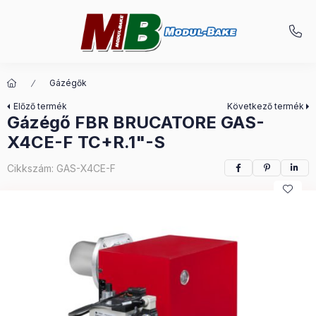
Gázégők
Előző termék
Következő termék
Gázégő FBR BRUCATORE GAS-
X4CE-F TC+R.1"-S
Cikkszám:
GAS-X4CE-F