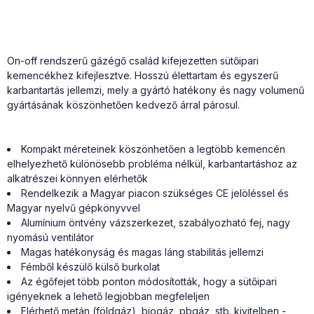
On-off rendszerű gázégő család kifejezetten sütőipari
kemencékhez kifejlesztve. Hosszú élettartam és egyszerű
karbantartás jellemzi, mely a gyártó hatékony és nagy volumenű
gyártásának köszönhetően kedvező árral párosul.
Kompakt méreteinek köszönhetően a legtöbb kemencén
elhelyezhető különösebb probléma nélkül, karbantartáshoz az
alkatrészei könnyen elérhetők
Rendelkezik a Magyar piacon szükséges CE jelöléssel és
Magyar nyelvű gépkönyvvel
Alumínium öntvény vázszerkezet, szabályozható fej, nagy
nyomású ventilátor
Magas hatékonyság és magas láng stabilitás jellemzi
Fémből készülő külső burkolat
Az égőfejet több ponton módosították, hogy a sütőipari
igényeknek a lehető legjobban megfeleljen
Elérhető metán (földgáz), biogáz, pbgáz, stb. kivitelben -