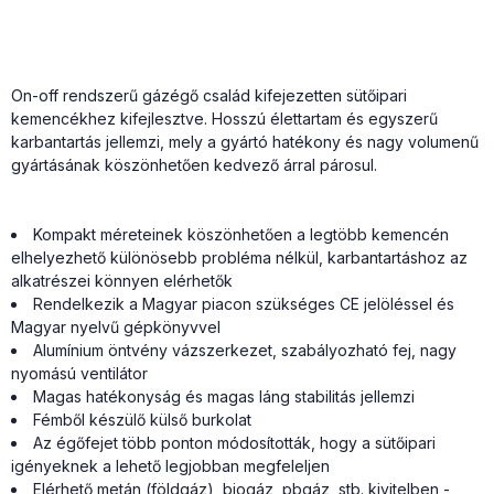
On-off rendszerű gázégő család kifejezetten sütőipari
kemencékhez kifejlesztve. Hosszú élettartam és egyszerű
karbantartás jellemzi, mely a gyártó hatékony és nagy volumenű
gyártásának köszönhetően kedvező árral párosul.
Kompakt méreteinek köszönhetően a legtöbb kemencén
elhelyezhető különösebb probléma nélkül, karbantartáshoz az
alkatrészei könnyen elérhetők
Rendelkezik a Magyar piacon szükséges CE jelöléssel és
Magyar nyelvű gépkönyvvel
Alumínium öntvény vázszerkezet, szabályozható fej, nagy
nyomású ventilátor
Magas hatékonyság és magas láng stabilitás jellemzi
Fémből készülő külső burkolat
Az égőfejet több ponton módosították, hogy a sütőipari
igényeknek a lehető legjobban megfeleljen
Elérhető metán (földgáz), biogáz, pbgáz, stb. kivitelben -