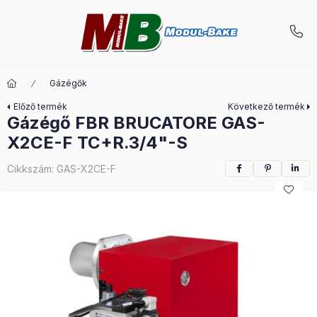
Gázégők
Előző termék
Következő termék
Gázégő FBR BRUCATORE GAS-
X2CE-F TC+R.3/4"-S
Cikkszám:
GAS-X2CE-F