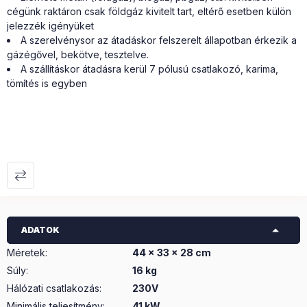
cégünk raktáron csak földgáz kivitelt tart, eltérő esetben külön
jelezzék igényüket
A szerelvénysor az átadáskor felszerelt állapotban érkezik a
gázégővel, bekötve, tesztelve.
A szállításkor átadásra kerül 7 pólusú csatlakozó, karima,
tömítés is egyben
ADATOK
Méretek
:
44 x 33 x 28 cm
Súly
:
16 kg
Hálózati csatlakozás
:
230V
Minimális teljesítmény
:
41 kW