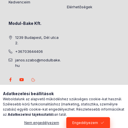
Kedvenceim
Elérhetőségek
Modul-Bake Kft.
1239 Budapest, Dél utca
2.
+36703644406
janos.szabo@modulbake.
hu
Adatkezelési beállítások
Weboldalunk az alapvető működéshez szükséges cookie-kat használ.
Szélesebb körű funkcionalitáshoz (marketing, statisztika, személyre
szabás) egyéb cookie-kat engedélyezhet. Részletesebb információkat
az
Adatkezelési tájékoztató
ban talál.
Nem engedélyezem
Engedélyezem
0
Kosárban lévő tétel