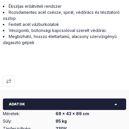
Ékszíjas erőátviteli rendszer
Rozsdamentes acél csésze, spirál, védőrács és tésztatörő
oszlop
Festett acél vázburkolatok
Vészgomb, biztonsági kapcsolóval szerelt védőrác
Megbízható, hosszú élettartamú, alacsony szervízigényű
dagasztó gépek
ADATOK
Méretek
:
68 x 43 x 89 cm
Súly
:
85 kg
Tápfeszültség
:
230V