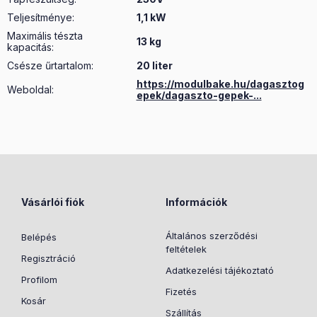
Teljesítménye
:
1,1 kW
Maximális tészta
13 kg
kapacitás
:
Csésze űrtartalom
:
20 liter
https://modulbake.hu/dagasztog
Weboldal:
epek/dagaszto-gepek-...
Vásárlói fiók
Információk
Általános szerződési
Belépés
feltételek
Regisztráció
Adatkezelési tájékoztató
Profilom
Fizetés
Kosár
Szállítás