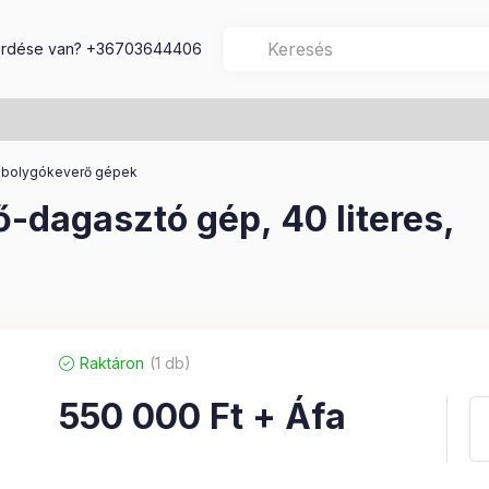
rdése van?
+36703644406
 bolygókeverő gépek
dagasztó gép, 40 literes,
Raktáron
1 db
550 000
Ft
+ Áfa