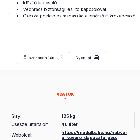
Időzítő kapcsoló
Védőrács biztonsági leállító kapcsolóval
Csésze pozíció és magasság ellenőrző mikrokapcsoló
Összehasonlítás
Nyomtat
ADATOK
Súly
:
125 kg
Csésze űrtartalom
:
40 liter
https://modulbake.hu/habver
Weboldal:
o-kevero-dagaszto-gep/