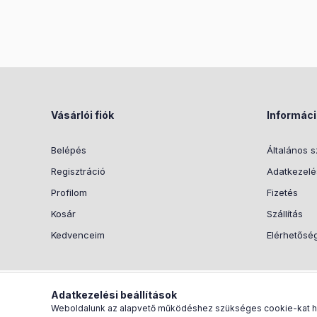
Vásárlói fiók
Informác
Belépés
Általános s
Regisztráció
Adatkezelés
Profilom
Fizetés
Kosár
Szállítás
Kedvenceim
Elérhetősé
Adatkezelési beállítások
Weboldalunk az alapvető működéshez szükséges cookie-kat hasz