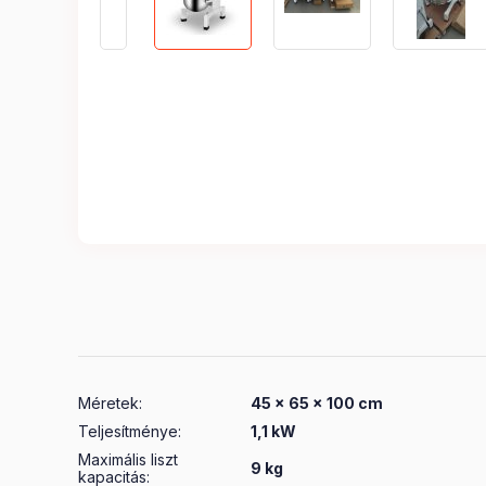
Méretek
:
45 x 65 x 100 cm
Teljesítménye
:
1,1 kW
Maximális liszt
9 kg
kapacitás
: