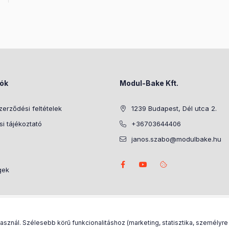
iók
Modul-Bake Kft.
zerződési feltételek
1239 Budapest, Dél utca 2.
i tájékoztató
+36703644406
janos.szabo@modulbake.hu
gek
nál. Szélesebb körű funkcionalitáshoz (marketing, statisztika, személyre