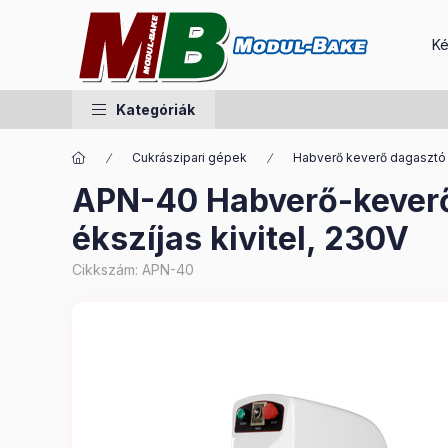
Ké
Kategóriák
Cukrászipari gépek
Habverő keverő dagasztó
APN-40 Habverő-keverő-
ékszíjas kivitel, 230V
Cikkszám:
APN-40