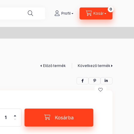
0
Kosárban lé
Profil
Kosár
Előző termék
Következő termék
Kosárba