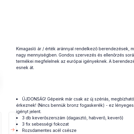
Kimagasló ár / érték aránnyal rendelkező berendezések, me
nagy mennyiségben. Gondos szervezés és ellenőrzés során 
termékei megfelelnek az európai igényeknek. A berendezé
esnek át.
ÚJDONSÁG! Gépeink már csak az új szériás, megbízhatób
érkeznek!
(Nincs bennük bronz fogaskerék) - ez lényeges
igényt jelent.
3 db keverőszerszám (dagasztó, habverő, keverő)
3 fix sebességi fokozat
Rozsdamentes acél csésze