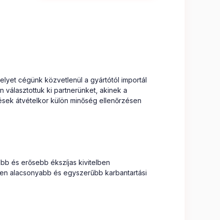
lyet cégünk közvetlenül a gyártótól importál
választottuk ki partnerünket, akinek a
sek átvételkor külön minőség ellenőrzésen
b és erősebb ékszíjas kivitelben
en alacsonyabb és egyszerűbb karbantartási