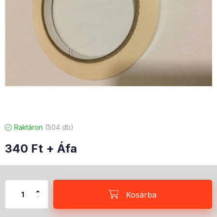
Raktáron
504 db
340
Ft
+ Áfa
Kosárba