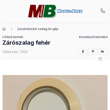
Zacskólezáró szalag és gép
Előző termék
Következő termék
Zárószalag fehér
Cikkszám:
7422