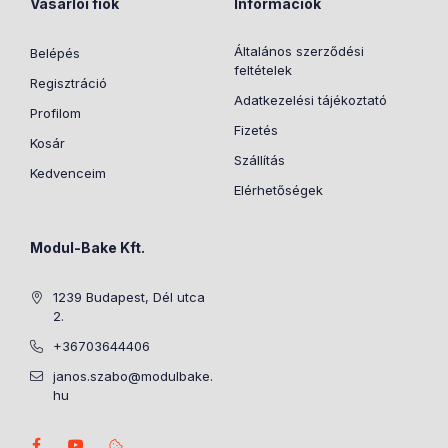
Vásárlói fiók
Információk
Általános szerződési
Belépés
feltételek
Regisztráció
Adatkezelési tájékoztató
Profilom
Fizetés
Kosár
Szállítás
Kedvenceim
Elérhetőségek
Modul-Bake Kft.
1239 Budapest, Dél utca
2.
+36703644406
janos.szabo@modulbake.
hu