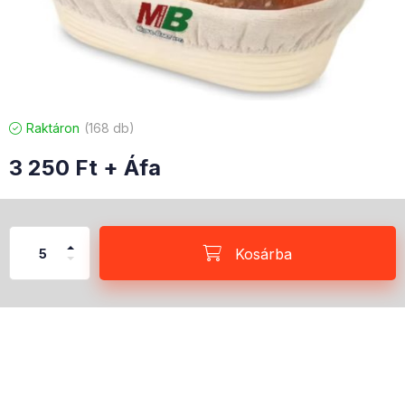
Raktáron
168 db
3 250
Ft
+ Áfa
Kosárba