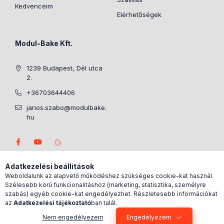
Kedvenceim
Elérhetőségek
Modul-Bake Kft.
1239 Budapest, Dél utca
2.
+36703644406
janos.szabo@modulbake.
hu
Adatkezelési beállítások
Weboldalunk az alapvető működéshez szükséges cookie-kat használ.
Szélesebb körű funkcionalitáshoz (marketing, statisztika, személyre
szabás) egyéb cookie-kat engedélyezhet. Részletesebb információkat
az
Adatkezelési tájékoztató
ban talál.
Nem engedélyezem
Engedélyezem
0
Kosárban lévő tétel