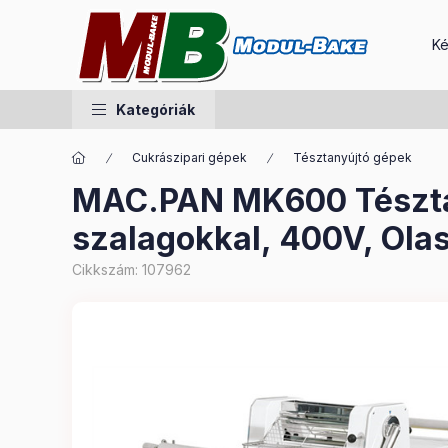
Ké
Kategóriák
Cukrászipari gépek
Tésztanyújtó gépek
MAC.PAN MK600 Tészta
szalagokkal, 400V, Ola
Cikkszám:
107962