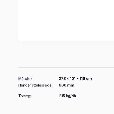
Méretek
:
278 x 101 x 116 cm
Henger szélessége
:
600 mm
Tömeg:
215 kg/db