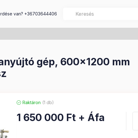
rdése van?
+36703644406
nyújtó gép, 600x1200 mm
sz
Raktáron
1 db
1 650 000
Ft
+ Áfa