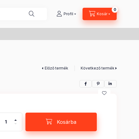
0
Kosárban lé
Profil
Kosár
Előző termék
Következő termék
Kosárba