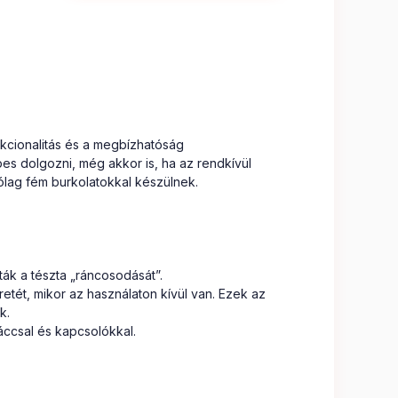
nkcionalitás és a megbízhatóság
es dolgozni, még akkor is, ha az rendkívül
lag fém burkolatokkal készülnek.
.
ák a tészta „ráncosodását”.
etét, mikor az használaton kívül van. Ezek az
k.
áccsal és kapcsolókkal.