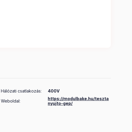
Hálózati csatlakozás
:
400V
https://modulbake.hu/teszta
Weboldal:
nyujto-gep/