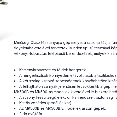
Minőségi Olasz tésztanyújtó gép melyet a racionalitás, a fu
figyelembevételével terveztek. Minden típusú tésztával kép
vékony. Robusztus felépítésű berendezések, melyek kizáró
Keménykrómozott és földelt hengerek.
A hengertisztítók könnyedén eltávolíthatók a tisztításhoz
A két szalag változó sebességének köszönhetően kizárt
A felhajtható szárnyak jelentősen lecsökkentik a gép mér
MK500B és MK500-as modellek kivételével le is szerelhető
Alacsony feszültségű elektronikai rendszer, biztonsági r
Kettős vezérlés (pedál és kar).
Az MK500B és MK500B/E modellek asztali gépek.
2 db nyújtófa.