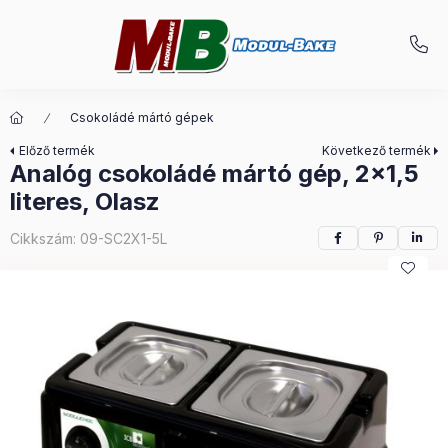
Csokoládé mártó gépek
Előző termék
Következő termék
Analóg csokoládé mártó gép, 2x1,5
literes, Olasz
Cikkszám:
09-SC2X1-5L