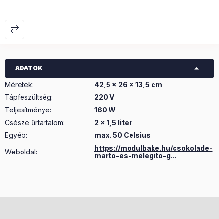
ADATOK
Méretek
:
42,5 x 26 x 13,5 cm
Tápfeszültség
:
220 V
Teljesítménye
:
160 W
Csésze űrtartalom
:
2 x 1,5 liter
Egyéb
:
max. 50 Celsius
https://modulbake.hu/csokolade-
Weboldal:
marto-es-melegito-g...