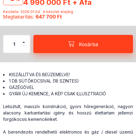
4 990 000
Ft
+ Áfa
Kezdete: 2026.01.04
A készlet erejéig
Megtakarítás
647 700 Ft
Kosárba
KISZÁLLÍTVA ÉS BEÜZEMELVE!
1 DB SÜTŐKOCSIVAL (18 SZINTES)
GÁZÉGŐVEL
GYÁRI ÚJ KEMENCE, A KÉP CSAK ILLUSZTRÁCIÓ
Letisztult, masszív konstrukció, gyors hőregeneráció, nagyon
alacsony karbantartási igény és hosszú élettartam jellemzi
forgókocsis kemencéinket.
A berendezés rendelhető elektromos és gáz / diesel üzemű