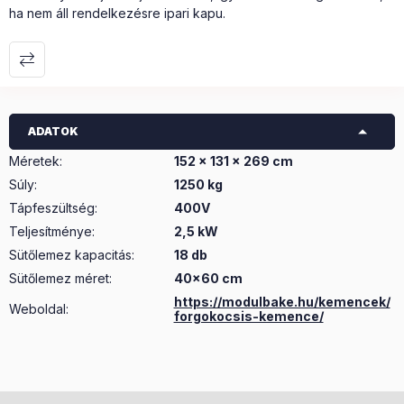
ha nem áll rendelkezésre ipari kapu.
ADATOK
Méretek
:
152 x 131 x 269 cm
Súly
:
1250 kg
Tápfeszültség
:
400V
Teljesítménye
:
2,5 kW
Sütőlemez kapacitás
:
18 db
Sütőlemez méret
:
40x60 cm
https://modulbake.hu/kemencek/
Weboldal:
forgokocsis-kemence/