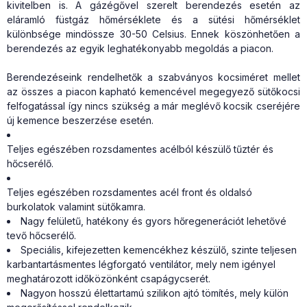
kivitelben is. A gázégővel szerelt berendezés esetén az
eláramló füstgáz hőmérséklete és a sütési hőmérséklet
különbsége mindössze 30-50 Celsius. Ennek köszönhetően a
berendezés az egyik leghatékonyabb megoldás a piacon.
Berendezéseink rendelhetők a szabványos kocsiméret mellet
az összes a piacon kapható kemencével megegyező sütőkocsi
felfogatással így nincs szükség a már meglévő kocsik cseréjére
új kemence beszerzése esetén.
Teljes egészében rozsdamentes acélból készülő tűztér és
hőcserélő.
Teljes egészében rozsdamentes acél front és oldalsó
burkolatok valamint sütőkamra.
Nagy felületű, hatékony és gyors hőregenerációt lehetővé
tevő hőcserélő.
Speciális, kifejezetten kemencékhez készülő, szinte teljesen
karbantartásmentes légforgató ventilátor, mely nem igényel
meghatározott időközönként csapágycserét.
Nagyon hosszú élettartamú szilikon ajtó tömítés, mely külön