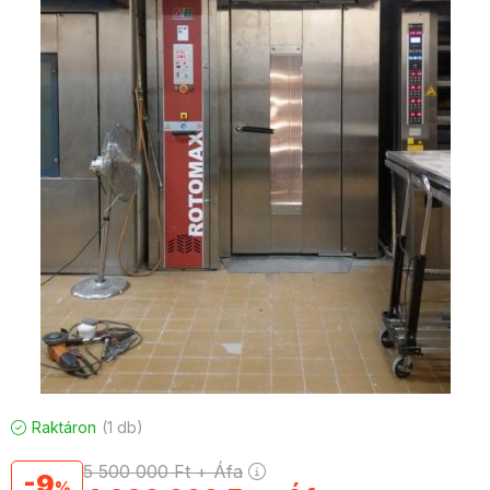
Raktáron
1 db
5 500 000
Ft
+ Áfa
9