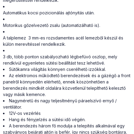
megerősítéssel rendelkezik.
Automatikus kocsi pozicionálás ajtónyitás után.
Motorikus gőzelvezető zsalu (automatizálható is).
A talplemez 3 mm-es rozsdamentes acél lemezből készül és
külön merevítéssel rendelkezik.
3 db, több ponton szabályozható légbefúvó oszlop, mely
rendkívül egyenletes sütési beállítást tesz lehetővé.
Sütőkamra világítás könnyen cserélhető izzókkal.
Az elektromos működtető berendezések és a gázégő a front
panelről könnyedén elérhető, ennek köszönhetően a
berendezés mindkét oldalára közvetlenül telepíthető kelesztő
vagy másik kemence.
Nagyméretű és nagy teljesítményű páraelszívó ernyő /
ventilátor.
12V-os vezérlés
Hang és fényjelzés a sütési idő végén.
A berendezés három fő modulja a telepítés alkalmával egy
szabványos bejárati ajtón is befér, így nincs szükség bontásra,